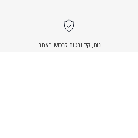
נוח, קל ובטוח לרכוש באתר.
באתר תוכלי למצוא את כל מוצרי סופט טאץ’
ולהשלים רכישה בקלות, מבלי לצאת מהבית. האתר
שלנו מאובטח בתקן PCI העולמי, לתשלום בטוח וקל.
ראשי
חנות