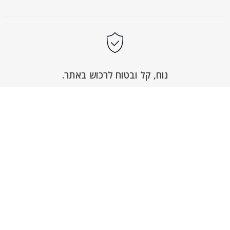
נוח, קל ובטוח לרכוש באתר.
באתר תוכלי למצוא את כל מוצרי סופט טאץ’
ולהשלים רכישה בקלות, מבלי לצאת מהבית. האתר
שלנו מאובטח בתקן PCI העולמי, לתשלום בטוח וקל.
ראשי
חנות